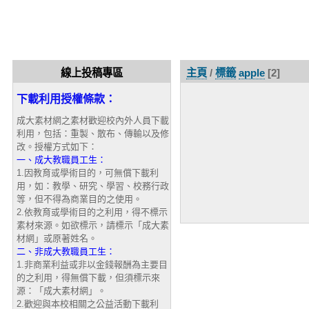
線上投稿專區
主頁
/
標籤
apple
[2]
下載利用授權條款：
成大素材網之素材歡迎校內外人員下載
利用，包括：重製、散布、傳輸以及修
改。授權方式如下：
一、成大教職員工生：
1.因教育或學術目的，可無償下載利
用，如：教學、研究、學習、校務行政
等，但不得為商業目的之使用。
2.依教育或學術目的之利用，得不標示
素材來源。如欲標示，請標示「成大素
材網」或原著姓名。
二、非成大教職員工生：
1.非商業利益或非以金錢報酬為主要目
的之利用，得無償下載，但須標示來
源：「成大素材網」。
2.歡迎與本校相關之公益活動下載利