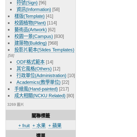
符號(Sign)
[96]
資訊(Information)
[58]
樣版(Template)
[41]
校園植物(Plant)
[114]
藝術品(Artwork)
[62]
校園一景(Campus)
[830]
建築物(Building)
[968]
投影片範本(Slides Templates)
[58]
ODF格式範本
[14]
其它風格(Others)
[12]
行政單位(Administration)
[10]
Academics(教學單位)
[22]
手繪風(Hand-painted)
[217]
成大相關(NCKU Related)
[80]
3269 圖片
關聯標籤
+ fruit
+ 水果
+ 蘋果
選單