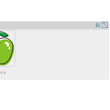
排
序
規
則
76 次