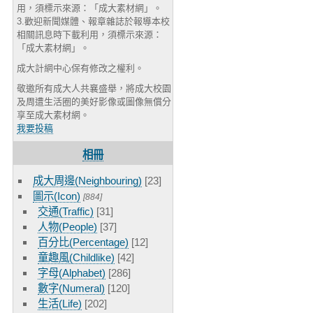
用，須標示來源：「成大素材網」。
3.歡迎新聞媒體、報章雜誌於報導本校
相關訊息時下載利用，須標示來源：
「成大素材網」。
成大計網中心保有修改之權利。
敬邀所有成大人共襄盛舉，將成大校園
及周遭生活圈的美好影像或圖像無償分
享至成大素材網。
我要投稿
相冊
成大周邊(Neighbouring)
[23]
圖示(Icon)
[884]
交通(Traffic)
[31]
人物(People)
[37]
百分比(Percentage)
[12]
童趣風(Childlike)
[42]
字母(Alphabet)
[286]
數字(Numeral)
[120]
生活(Life)
[202]