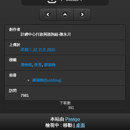
創作者
計網中心行政與諮詢組-陳永川
上傳於
星期三 22 六月 2016
標籤
博物館
,
夜景
,
建築物
相冊
建築物(Building)
訪問
7981
下載數
391
本站由
Piwigo
檢視中 :
移動
|
桌面