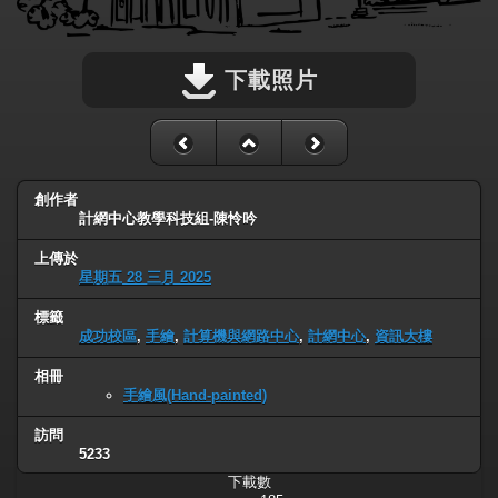
下載照片
創作者
計網中心教學科技組-陳怜吟
上傳於
星期五 28 三月 2025
標籤
成功校區
,
手繪
,
計算機與網路中心
,
計網中心
,
資訊大樓
相冊
手繪風(Hand-painted)
訪問
5233
下載數