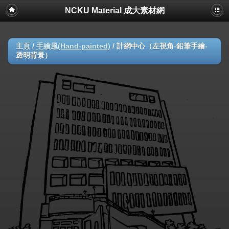
NCKU Material 成大素材網
主頁
/
手繪風(Hand-painted)
/
計網中心（左視角-鉛筆手繪-
透明背景）