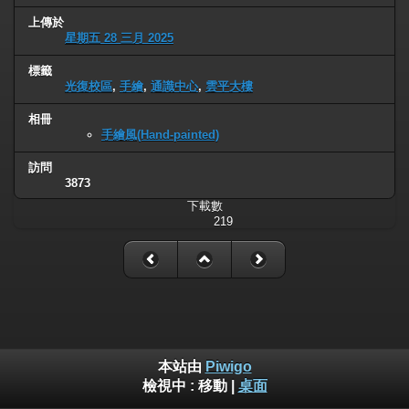
上傳於
星期五 28 三月 2025
標籤
光復校區
,
手繪
,
通識中心
,
雲平大樓
相冊
手繪風(Hand-painted)
訪問
3873
下載數
219
本站由
Piwigo
檢視中 :
移動
|
桌面