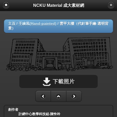
NCKU Material 成大素材網
主頁
/
手繪風(Hand-painted)
/
雲平大樓（代針筆手繪-透明背
景）
下載照片
創作者
計網中心教學科技組-陳怜吟