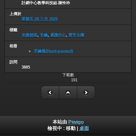
計網中心教學科技組-陳怜吟
上傳於
星期五 28 三月 2025
標籤
光復校區
,
手繪
,
通識中心
,
雲平大樓
相冊
手繪風(Hand-painted)
訪問
3885
下載數
191
本站由
Piwigo
檢視中 :
移動
|
桌面