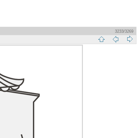
3233/3269
縮
前
下
略
頁
一
圖
頁