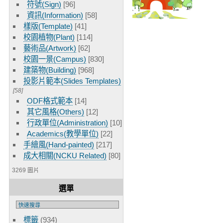
符號(Sign)
[96]
資訊(Information)
[58]
樣版(Template)
[41]
校園植物(Plant)
[114]
藝術品(Artwork)
[62]
校園一景(Campus)
[830]
建築物(Building)
[968]
投影片範本(Slides Templates)
[58]
ODF格式範本
[14]
其它風格(Others)
[12]
行政單位(Administration)
[10]
Academics(教學單位)
[22]
手繪風(Hand-painted)
[217]
成大相關(NCKU Related)
[80]
3269 圖片
選單
標籤
(934)