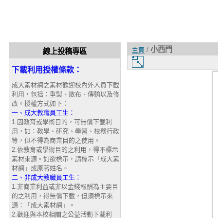
小西門
主頁
/
線上投稿專區
圖
下載利用授權條款：
片
大
成大素材網之素材歡迎校內外人員下載
小
利用，包括：重製、散布、傳輸以及修
改。授權方式如下：
一、成大教職員工生：
1.因教育或學術目的，可無償下載利
用，如：教學、研究、學習、校務行政
等，但不得為商業目的之使用。
2.依教育或學術目的之利用，得不標示
素材來源。如欲標示，請標示「成大素
材網」或原著姓名。
二、非成大教職員工生：
1.非商業利益或非以金錢報酬為主要目
的之利用，得無償下載，但須標示來
源：「成大素材網」。
2.歡迎與本校相關之公益活動下載利