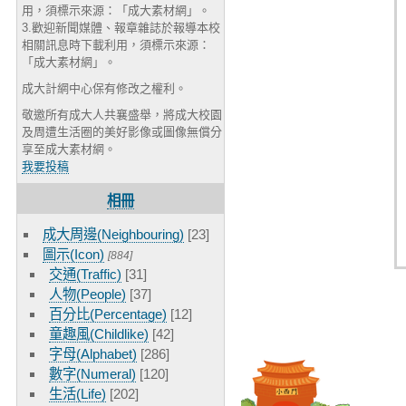
用，須標示來源：「成大素材網」。
3.歡迎新聞媒體、報章雜誌於報導本校
相關訊息時下載利用，須標示來源：
「成大素材網」。
成大計網中心保有修改之權利。
敬邀所有成大人共襄盛舉，將成大校園
及周遭生活圈的美好影像或圖像無償分
享至成大素材網。
我要投稿
相冊
成大周邊(Neighbouring)
[23]
圖示(Icon)
[884]
交通(Traffic)
[31]
人物(People)
[37]
百分比(Percentage)
[12]
童趣風(Childlike)
[42]
字母(Alphabet)
[286]
數字(Numeral)
[120]
生活(Life)
[202]