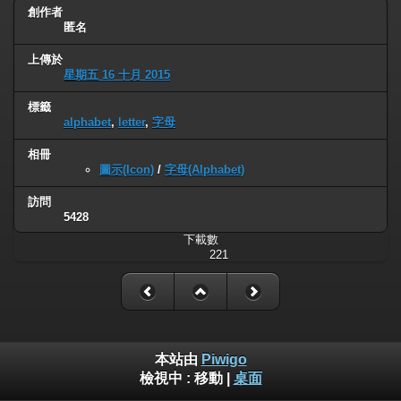
創作者
匿名
上傳於
星期五 16 十月 2015
標籤
alphabet
,
letter
,
字母
相冊
圖示(Icon)
/
字母(Alphabet)
訪問
5428
下載數
221
本站由
Piwigo
檢視中 :
移動
|
桌面