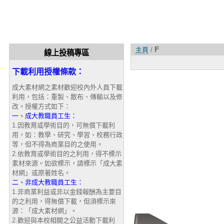
F
主頁
/
線上投稿專區
下載利用授權條款：
成大素材網之素材歡迎校內外人員下載
利用，包括：重製、散布、傳輸以及修
改。授權方式如下：
一、成大教職員工生：
1.因教育或學術目的，可無償下載利
用，如：教學、研究、學習、校務行政
等，但不得為商業目的之使用。
2.依教育或學術目的之利用，得不標示
素材來源。如欲標示，請標示「成大素
材網」或原著姓名。
二、非成大教職員工生：
1.非商業利益或非以金錢報酬為主要目
的之利用，得無償下載，但須標示來
源：「成大素材網」。
2.歡迎與本校相關之公益活動下載利