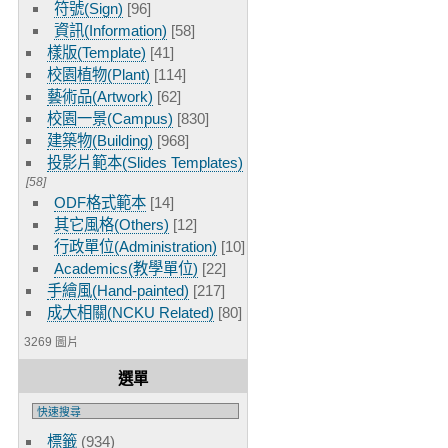
符號(Sign)
[96]
資訊(Information)
[58]
樣版(Template)
[41]
校園植物(Plant)
[114]
藝術品(Artwork)
[62]
校園一景(Campus)
[830]
建築物(Building)
[968]
投影片範本(Slides Templates)
[58]
ODF格式範本
[14]
其它風格(Others)
[12]
行政單位(Administration)
[10]
Academics(教學單位)
[22]
手繪風(Hand-painted)
[217]
成大相關(NCKU Related)
[80]
3269 圖片
選單
標籤
(934)