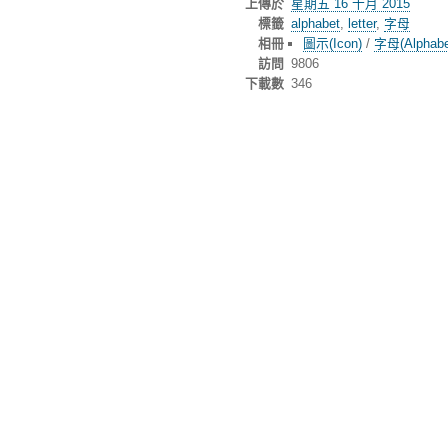
上傳於
星期五 16 十月 2015
標籤
alphabet
,
letter
,
字母
相冊
圖示(Icon)
/
字母(Alphabe
訪問
9806
下載數
346