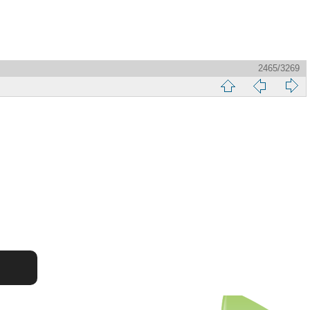
2465/3269
縮
前
下
略
頁
一
圖
頁