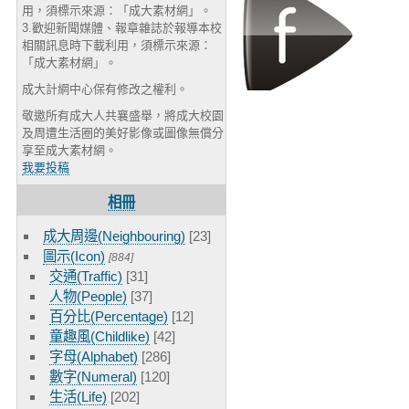
用，須標示來源：「成大素材網」。
3.歡迎新聞媒體、報章雜誌於報導本校
相關訊息時下載利用，須標示來源：
「成大素材網」。
成大計網中心保有修改之權利。
敬邀所有成大人共襄盛舉，將成大校園
及周遭生活圈的美好影像或圖像無償分
享至成大素材網。
我要投稿
相冊
成大周邊(Neighbouring)
[23]
圖示(Icon)
[884]
交通(Traffic)
[31]
人物(People)
[37]
百分比(Percentage)
[12]
童趣風(Childlike)
[42]
字母(Alphabet)
[286]
數字(Numeral)
[120]
生活(Life)
[202]