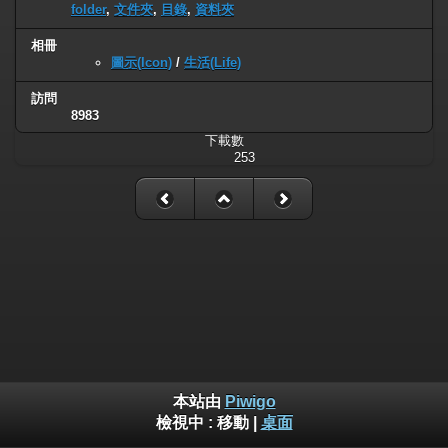
folder
,
文件夾
,
目錄
,
資料夾
相冊
圖示(Icon)
/
生活(Life)
訪問
8983
下載數
253
本站由
Piwigo
檢視中 :
移動
|
桌面