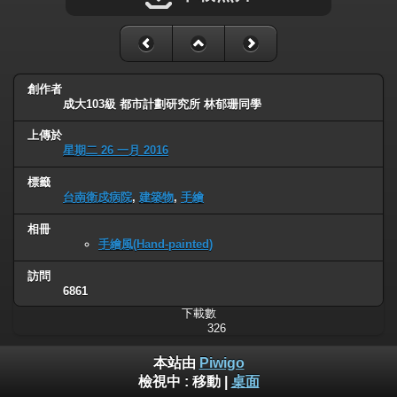
創作者
成大103級 都市計劃研究所 林郁珊同學
上傳於
星期二 26 一月 2016
標籤
台南衛戍病院
,
建築物
,
手繪
相冊
手繪風(Hand-painted)
訪問
6861
下載數
326
本站由
Piwigo
檢視中 :
移動
|
桌面