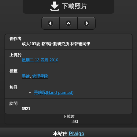
下載照片
創作者
成大103級 都市計劃研究所 林郁珊同學
上傳於
星期二 12 四月 2016
標籤
手繪
,
管理學院
相冊
手繪風(Hand-painted)
訪問
6921
下載數
393
本站由
Piwigo