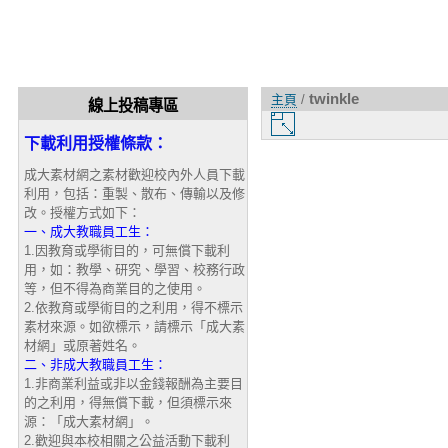
twinkle
主頁
/
線上投稿專區
圖
片
下載利用授權條款：
大
成大素材網之素材歡迎校內外人員下載
小
利用，包括：重製、散布、傳輸以及修
改。授權方式如下：
一、成大教職員工生：
1.因教育或學術目的，可無償下載利
用，如：教學、研究、學習、校務行政
等，但不得為商業目的之使用。
2.依教育或學術目的之利用，得不標示
素材來源。如欲標示，請標示「成大素
材網」或原著姓名。
二、非成大教職員工生：
1.非商業利益或非以金錢報酬為主要目
的之利用，得無償下載，但須標示來
源：「成大素材網」。
2.歡迎與本校相關之公益活動下載利