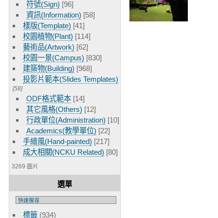
符號(Sign)
[96]
資訊(Information)
[58]
樣版(Template)
[41]
校園植物(Plant)
[114]
藝術品(Artwork)
[62]
校園一景(Campus)
[830]
建築物(Building)
[968]
投影片範本(Slides Templates)
[58]
ODF格式範本
[14]
其它風格(Others)
[12]
行政單位(Administration)
[10]
Academics(教學單位)
[22]
手繪風(Hand-painted)
[217]
成大相關(NCKU Related)
[80]
3269 圖片
選單
標籤
(934)