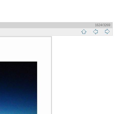
1624/3269
縮
前
下
略
頁
一
圖
頁