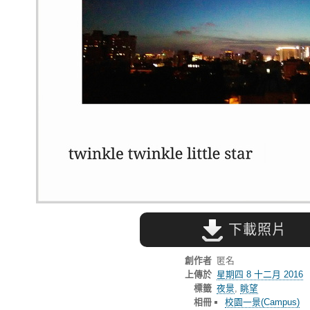
下載照片
創作者
匿名
上傳於
星期四 8 十二月 2016
標籤
夜景
,
眺望
相冊
校園一景(Campus)