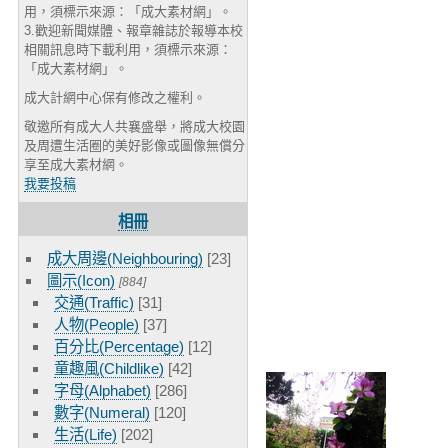
用，須標示來源：「成大素材網」。
3.歡迎新聞媒體、報章雜誌於報導本校
相關訊息時下載利用，須標示來源：
「成大素材網」。
成大計網中心保有修改之權利。
敬邀所有成大人共襄盛舉，將成大校園
及周遭生活圈的美好影像或圖像無償分
享至成大素材網。
我要投稿
相冊
成大周邊(Neighbouring)
[23]
圖示(Icon)
[884]
交通(Traffic)
[31]
人物(People)
[37]
百分比(Percentage)
[12]
童趣風(Childlike)
[42]
字母(Alphabet)
[286]
數字(Numeral)
[120]
生活(Life)
[202]