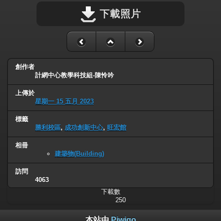
下載照片
創作者
計網中心教學科技組-陳怜吟
上傳於
星期一 15 五月 2023
標籤
勝利校區
,
成功創新中心
,
旺宏館
相冊
建築物(Building)
訪問
4063
下載數
250
本站由
Piwigo