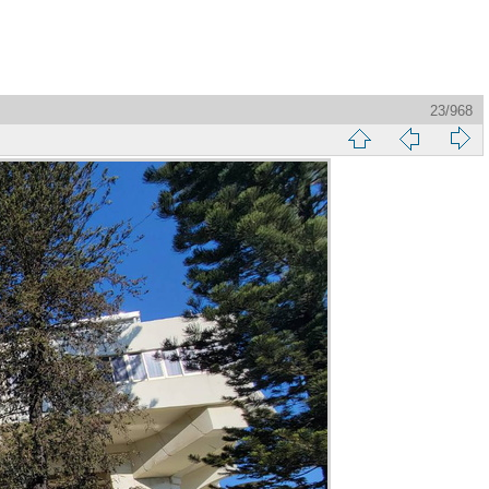
23/968
縮
前
下
略
頁
一
圖
頁