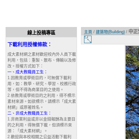
中正
主頁
/
建築物(Building)
/
線上投稿專區
圖
下載利用授權條款：
片
大
成大素材網之素材歡迎校內外人員下載
小
利用，包括：重製、散布、傳輸以及修
改。授權方式如下：
一、成大教職員工生：
1.因教育或學術目的，可無償下載利
用，如：教學、研究、學習、校務行政
等，但不得為商業目的之使用。
2.依教育或學術目的之利用，得不標示
素材來源。如欲標示，請標示「成大素
材網」或原著姓名。
二、非成大教職員工生：
1.非商業利益或非以金錢報酬為主要目
的之利用，得無償下載，但須標示來
源：「成大素材網」。
2.歡迎與本校相關之公益活動下載利