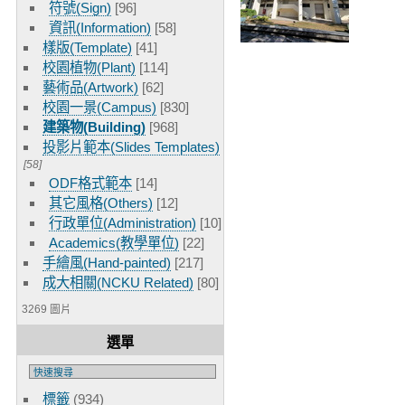
符號(Sign)
[96]
資訊(Information)
[58]
樣版(Template)
[41]
校園植物(Plant)
[114]
藝術品(Artwork)
[62]
校園一景(Campus)
[830]
建築物(Building)
[968]
投影片範本(Slides Templates)
[58]
ODF格式範本
[14]
其它風格(Others)
[12]
行政單位(Administration)
[10]
Academics(教學單位)
[22]
手繪風(Hand-painted)
[217]
成大相關(NCKU Related)
[80]
3269 圖片
選單
標籤
(934)