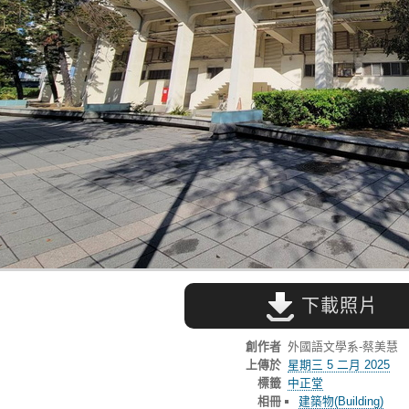
下載照片
創作者
外國語文學系-蔡美慧
上傳於
星期三 5 二月 2025
標籤
中正堂
相冊
建築物(Building)