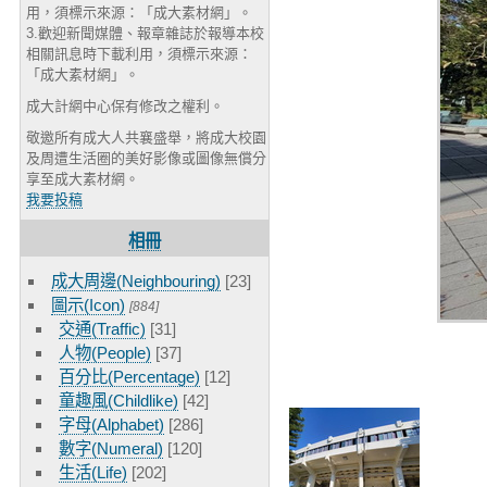
用，須標示來源：「成大素材網」。
3.歡迎新聞媒體、報章雜誌於報導本校
相關訊息時下載利用，須標示來源：
「成大素材網」。
成大計網中心保有修改之權利。
敬邀所有成大人共襄盛舉，將成大校園
及周遭生活圈的美好影像或圖像無償分
享至成大素材網。
我要投稿
相冊
成大周邊(Neighbouring)
[23]
圖示(Icon)
[884]
交通(Traffic)
[31]
人物(People)
[37]
百分比(Percentage)
[12]
童趣風(Childlike)
[42]
字母(Alphabet)
[286]
數字(Numeral)
[120]
生活(Life)
[202]