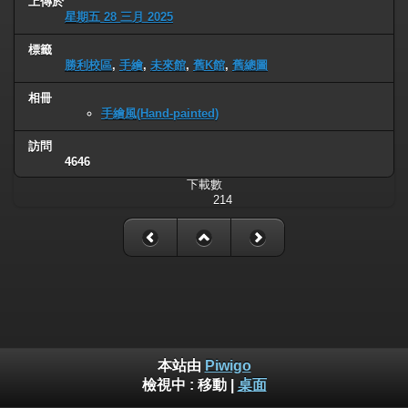
上傳於
星期五 28 三月 2025
標籤
勝利校區
,
手繪
,
未來館
,
舊K館
,
舊總圖
相冊
手繪風(Hand-painted)
訪問
4646
下載數
214
本站由
Piwigo
檢視中 :
移動
|
桌面