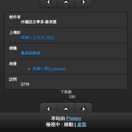
創作者
外國語文學系-蔡美慧
上傳於
星期一 5 五月 2025
標籤
鳳凰樹劇場
相冊
校園一景(Campus)
訪問
2779
下載數
190
本站由
Piwigo
檢視中 :
移動
|
桌面