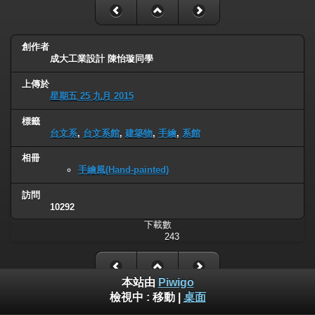
創作者
成大工業設計 陳怡璇同學
上傳於
星期五 25 九月 2015
標籤
台文系
,
台文系館
,
建築物
,
手繪
,
系館
相冊
手繪風(Hand-painted)
訪問
10292
下載數
243
本站由
Piwigo
檢視中 :
移動
|
桌面