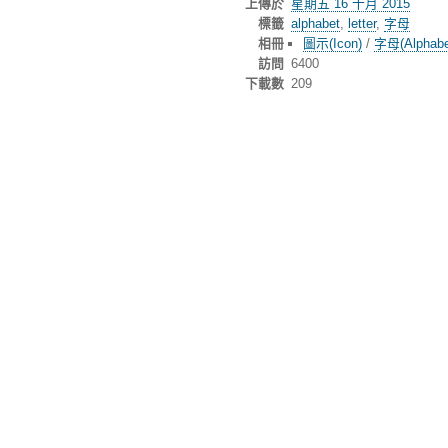
上傳於
星期五 16 十月 2015
標籤
alphabet
,
letter
,
字母
相冊
圖示(Icon)
/
字母(Alphabe
訪問
6400
下載數
209