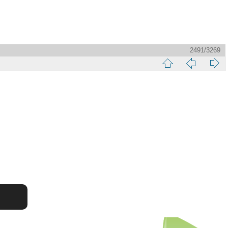
2491/3269
縮
前
下
略
頁
一
圖
頁