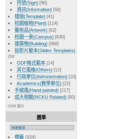
符號(Sign)
[96]
資訊(Information)
[58]
樣版(Template)
[41]
校園植物(Plant)
[114]
藝術品(Artwork)
[62]
校園一景(Campus)
[830]
建築物(Building)
[968]
投影片範本(Slides Templates)
[58]
ODF格式範本
[14]
其它風格(Others)
[12]
行政單位(Administration)
[10]
Academics(教學單位)
[22]
手繪風(Hand-painted)
[217]
成大相關(NCKU Related)
[80]
3269 圖片
選單
標籤
(934)