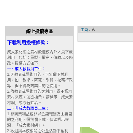
A
主頁
/
線上投稿專區
下載利用授權條款：
成大素材網之素材歡迎校內外人員下載
利用，包括：重製、散布、傳輸以及修
改。授權方式如下：
一、成大教職員工生：
1.因教育或學術目的，可無償下載利
用，如：教學、研究、學習、校務行政
等，但不得為商業目的之使用。
2.依教育或學術目的之利用，得不標示
素材來源。如欲標示，請標示「成大素
材網」或原著姓名。
二、非成大教職員工生：
1.非商業利益或非以金錢報酬為主要目
的之利用，得無償下載，但須標示來
源：「成大素材網」。
2.歡迎與本校相關之公益活動下載利