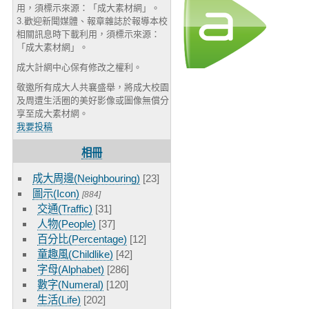
用，須標示來源：「成大素材網」。
3.歡迎新聞媒體、報章雜誌於報導本校
相關訊息時下載利用，須標示來源：
「成大素材網」。
成大計網中心保有修改之權利。
敬邀所有成大人共襄盛舉，將成大校園
及周遭生活圈的美好影像或圖像無償分
享至成大素材網。
我要投稿
相冊
成大周邊(Neighbouring)
[23]
圖示(Icon)
[884]
交通(Traffic)
[31]
人物(People)
[37]
百分比(Percentage)
[12]
童趣風(Childlike)
[42]
字母(Alphabet)
[286]
數字(Numeral)
[120]
生活(Life)
[202]