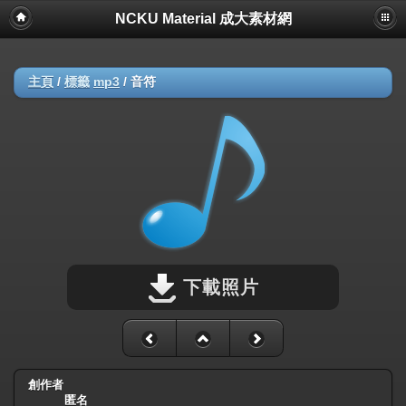
NCKU Material 成大素材網
主頁
/
標籤
mp3
/
音符
下載照片
創作者
匿名