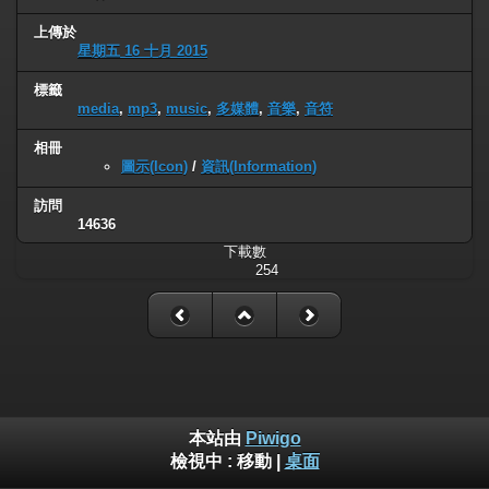
上傳於
星期五 16 十月 2015
標籤
media
,
mp3
,
music
,
多媒體
,
音樂
,
音符
相冊
圖示(Icon)
/
資訊(Information)
訪問
14636
下載數
254
本站由
Piwigo
檢視中 :
移動
|
桌面