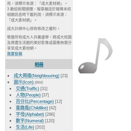
用，須標示來源：「成大素材網」。
3.歡迎新聞媒體、報章雜誌於報導本校
相關訊息時下載利用，須標示來源：
「成大素材網」。
成大計網中心保有修改之權利。
敬邀所有成大人共襄盛舉，將成大校園
及周遭生活圈的美好影像或圖像無償分
享至成大素材網。
我要投稿
相冊
成大周邊(Neighbouring)
[23]
圖示(Icon)
[884]
交通(Traffic)
[31]
人物(People)
[37]
百分比(Percentage)
[12]
童趣風(Childlike)
[42]
字母(Alphabet)
[286]
數字(Numeral)
[120]
生活(Life)
[202]