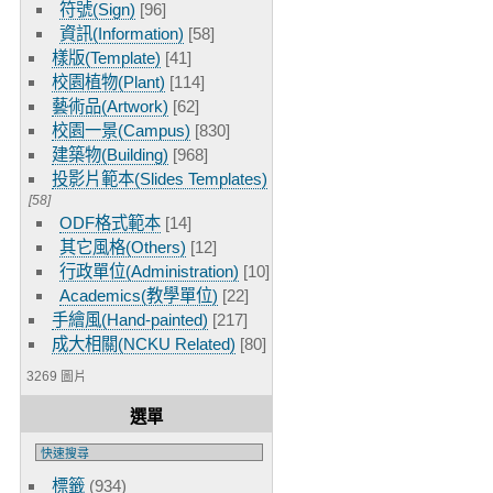
符號(Sign)
[96]
資訊(Information)
[58]
樣版(Template)
[41]
校園植物(Plant)
[114]
藝術品(Artwork)
[62]
校園一景(Campus)
[830]
建築物(Building)
[968]
投影片範本(Slides Templates)
[58]
ODF格式範本
[14]
其它風格(Others)
[12]
行政單位(Administration)
[10]
Academics(教學單位)
[22]
手繪風(Hand-painted)
[217]
成大相關(NCKU Related)
[80]
3269 圖片
選單
標籤
(934)