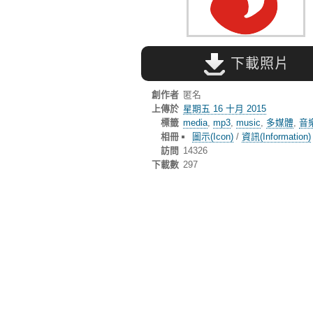
下載照片
創作者
匿名
上傳於
星期五 16 十月 2015
標籤
media
,
mp3
,
music
,
多媒體
,
音
相冊
圖示(Icon)
/
資訊(Information)
訪問
14326
下載數
297