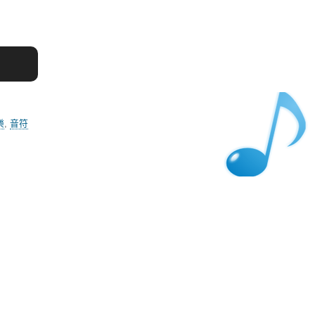
樂
,
音符