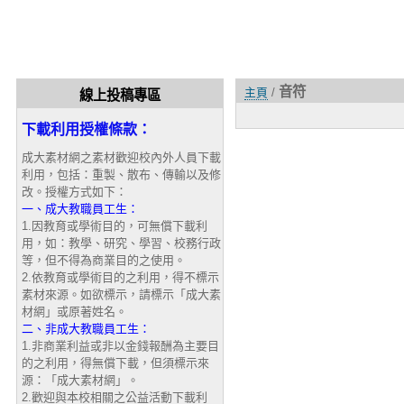
音符
主頁
/
線上投稿專區
下載利用授權條款：
成大素材網之素材歡迎校內外人員下載
利用，包括：重製、散布、傳輸以及修
改。授權方式如下：
一、成大教職員工生：
1.因教育或學術目的，可無償下載利
用，如：教學、研究、學習、校務行政
等，但不得為商業目的之使用。
2.依教育或學術目的之利用，得不標示
素材來源。如欲標示，請標示「成大素
材網」或原著姓名。
二、非成大教職員工生：
1.非商業利益或非以金錢報酬為主要目
的之利用，得無償下載，但須標示來
源：「成大素材網」。
2.歡迎與本校相關之公益活動下載利