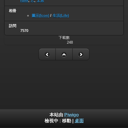
ruler
,
尺
,
文具
相冊
圖示(Icon)
/
生活(Life)
訪問
7570
下載數
248
本站由
Piwigo
檢視中 :
移動
|
桌面