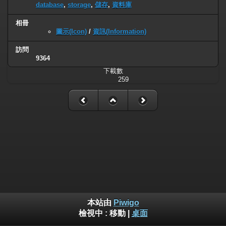
database
,
storage
,
儲存
,
資料庫
相冊
圖示(Icon)
/
資訊(Information)
訪問
9364
下載數
259
本站由
Piwigo
檢視中 :
移動
|
桌面