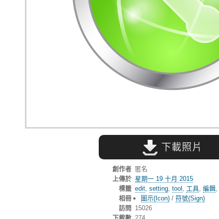
下載照片
創作者
匿名
上傳於
星期一 19 十月 2015
標籤
edit
,
setting
,
tool
,
工具
,
編輯
相冊
圖示(Icon)
/
符號(Sign)
訪問
15026
下載數
274