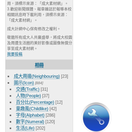
用，須標示來源：「成大素材網」。
3.歡迎新聞媒體、報章雜誌於報導本校
相關訊息時下載利用，須標示來源：
「成大素材網」。
成大計網中心保有修改之權利。
敬邀所有成大人共襄盛舉，將成大校園
及周遭生活圈的美好影像或圖像無償分
享至成大素材網。
我要投稿
相冊
成大周邊(Neighbouring)
[23]
圖示(Icon)
[884]
交通(Traffic)
[31]
人物(People)
[37]
百分比(Percentage)
[12]
童趣風(Childlike)
[42]
字母(Alphabet)
[286]
數字(Numeral)
[120]
生活(Life)
[202]