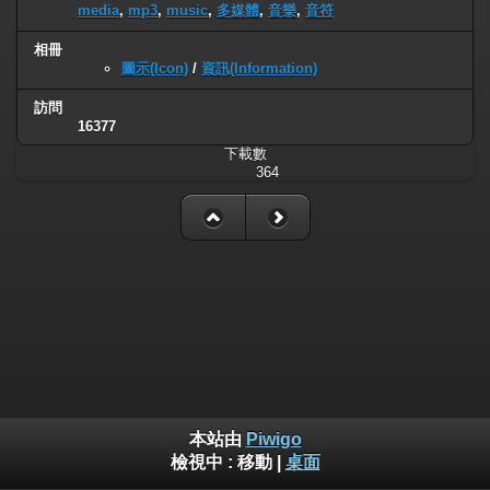
media
,
mp3
,
music
,
多媒體
,
音樂
,
音符
相冊
圖示(Icon)
/
資訊(Information)
訪問
16377
下載數
364
本站由
Piwigo
檢視中 :
移動
|
桌面