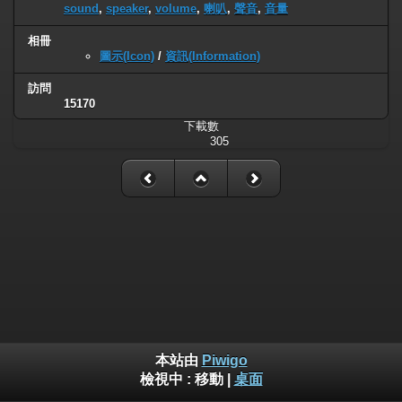
sound
,
speaker
,
volume
,
喇叭
,
聲音
,
音量
相冊
圖示(Icon)
/
資訊(Information)
訪問
15170
下載數
305
本站由
Piwigo
檢視中 :
移動
|
桌面