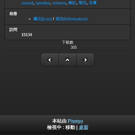
sound
,
speaker
,
volume
,
喇叭
,
聲音
,
音量
相冊
圖示(Icon)
/
資訊(Information)
訪問
15134
下載數
305
本站由
Piwigo
檢視中 :
移動
|
桌面