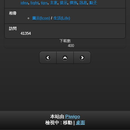
idea
,
light
,
tips
,
主意
,
提示
,
燈泡
,
訊息
,
點子
相冊
圖示(Icon)
/
生活(Life)
訪問
41354
下載數
400
本站由
Piwigo
檢視中 :
移動
|
桌面