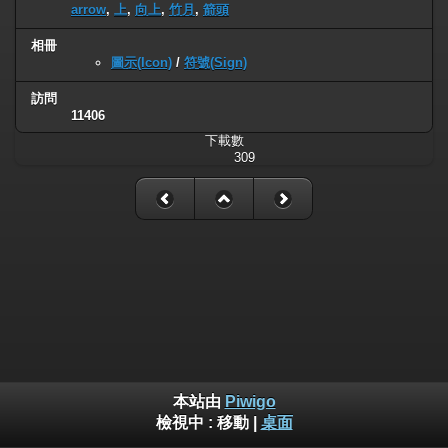
arrow
,
上
,
向上
,
竹月
,
箭頭
相冊
圖示(Icon)
/
符號(Sign)
訪問
11406
下載數
309
本站由
Piwigo
檢視中 :
移動
|
桌面