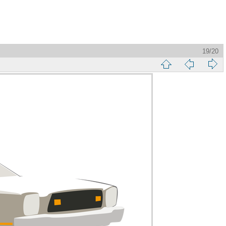
19/20
縮
前
下
略
頁
一
圖
頁