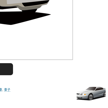
車
,
車子