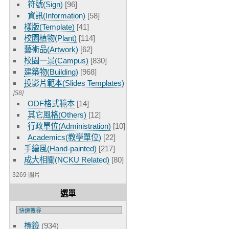
符號(Sign)
[96]
資訊(Information)
[58]
樣版(Template)
[41]
校園植物(Plant)
[114]
藝術品(Artwork)
[62]
校園一景(Campus)
[830]
建築物(Building)
[968]
投影片範本(Slides Templates)
[58]
ODF格式範本
[14]
其它風格(Others)
[12]
行政單位(Administration)
[10]
Academics(教學單位)
[22]
手繪風(Hand-painted)
[217]
成大相關(NCKU Related)
[80]
3269 圖片
選單
標籤
(934)