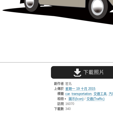
下載照片
創作者
匿名
上傳於
星期一 19 十月 2015
標籤
car
,
transportation
,
交通工具
,
汽
相冊
圖示(Icon)
/
交通(Traffic)
訪問
16070
下載數
340