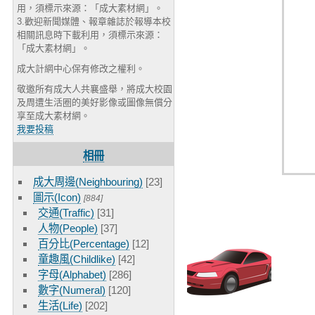
用，須標示來源：「成大素材網」。
3.歡迎新聞媒體、報章雜誌於報導本校
相關訊息時下載利用，須標示來源：
「成大素材網」。
成大計網中心保有修改之權利。
敬邀所有成大人共襄盛舉，將成大校園
及周遭生活圈的美好影像或圖像無償分
享至成大素材網。
我要投稿
相冊
成大周邊(Neighbouring)
[23]
圖示(Icon)
[884]
交通(Traffic)
[31]
人物(People)
[37]
百分比(Percentage)
[12]
童趣風(Childlike)
[42]
字母(Alphabet)
[286]
數字(Numeral)
[120]
生活(Life)
[202]