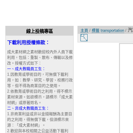
汽
主頁
/
標籤
transportation
/
線上投稿專區
圖
下載利用授權條款：
片
大
成大素材網之素材歡迎校內外人員下載
小
利用，包括：重製、散布、傳輸以及修
改。授權方式如下：
一、成大教職員工生：
1.因教育或學術目的，可無償下載利
用，如：教學、研究、學習、校務行政
等，但不得為商業目的之使用。
2.依教育或學術目的之利用，得不標示
素材來源。如欲標示，請標示「成大素
材網」或原著姓名。
二、非成大教職員工生：
1.非商業利益或非以金錢報酬為主要目
的之利用，得無償下載，但須標示來
源：「成大素材網」。
2.歡迎與本校相關之公益活動下載利