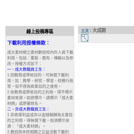
大成館
主頁
/
線上投稿專區
圖
下載利用授權條款：
片
大
成大素材網之素材歡迎校內外人員下載
小
利用，包括：重製、散布、傳輸以及修
改。授權方式如下：
一、成大教職員工生：
1.因教育或學術目的，可無償下載利
用，如：教學、研究、學習、校務行政
等，但不得為商業目的之使用。
2.依教育或學術目的之利用，得不標示
素材來源。如欲標示，請標示「成大素
材網」或原著姓名。
二、非成大教職員工生：
1.非商業利益或非以金錢報酬為主要目
的之利用，得無償下載，但須標示來
源：「成大素材網」。
2.歡迎與本校相關之公益活動下載利