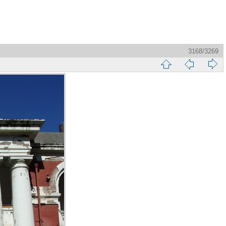
3168/3269
縮
前
下
略
頁
一
圖
頁