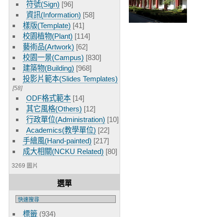
符號(Sign)
[96]
資訊(Information)
[58]
樣版(Template)
[41]
校園植物(Plant)
[114]
藝術品(Artwork)
[62]
校園一景(Campus)
[830]
建築物(Building)
[968]
投影片範本(Slides Templates)
[58]
ODF格式範本
[14]
其它風格(Others)
[12]
行政單位(Administration)
[10]
Academics(教學單位)
[22]
手繪風(Hand-painted)
[217]
成大相關(NCKU Related)
[80]
3269 圖片
選單
標籤
(934)