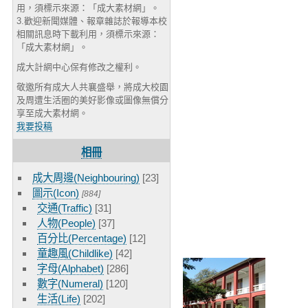
用，須標示來源：「成大素材網」。
3.歡迎新聞媒體、報章雜誌於報導本校
相關訊息時下載利用，須標示來源：
「成大素材網」。
成大計網中心保有修改之權利。
敬邀所有成大人共襄盛舉，將成大校園
及周遭生活圈的美好影像或圖像無償分
享至成大素材網。
我要投稿
相冊
成大周邊(Neighbouring)
[23]
圖示(Icon)
[884]
交通(Traffic)
[31]
人物(People)
[37]
百分比(Percentage)
[12]
童趣風(Childlike)
[42]
字母(Alphabet)
[286]
數字(Numeral)
[120]
生活(Life)
[202]