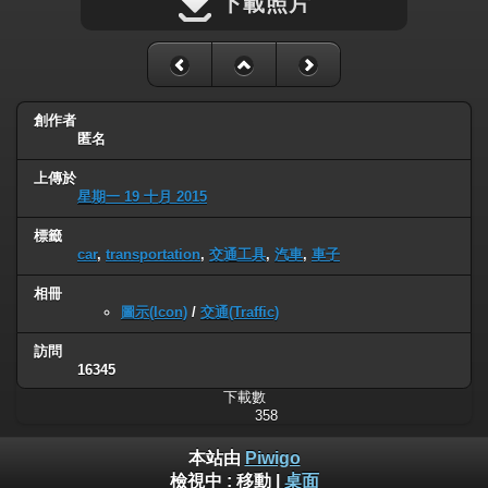
下載照片
創作者
匿名
上傳於
星期一 19 十月 2015
標籤
car
,
transportation
,
交通工具
,
汽車
,
車子
相冊
圖示(Icon)
/
交通(Traffic)
訪問
16345
下載數
358
本站由
Piwigo
檢視中 :
移動
|
桌面