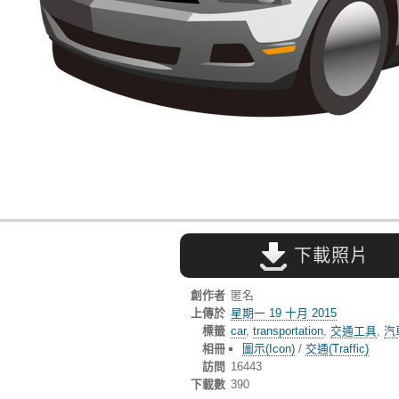
下載照片
創作者
匿名
上傳於
星期一 19 十月 2015
標籤
car
,
transportation
,
交通工具
,
汽
相冊
圖示(Icon)
/
交通(Traffic)
訪問
16443
下載數
390