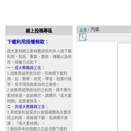
汽車
主頁
/
線上投稿專區
圖
下載利用授權條款：
片
大
成大素材網之素材歡迎校內外人員下載
小
利用，包括：重製、散布、傳輸以及修
改。授權方式如下：
一、成大教職員工生：
1.因教育或學術目的，可無償下載利
用，如：教學、研究、學習、校務行政
等，但不得為商業目的之使用。
2.依教育或學術目的之利用，得不標示
素材來源。如欲標示，請標示「成大素
材網」或原著姓名。
二、非成大教職員工生：
1.非商業利益或非以金錢報酬為主要目
的之利用，得無償下載，但須標示來
源：「成大素材網」。
2.歡迎與本校相關之公益活動下載利