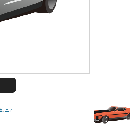
車
,
車子