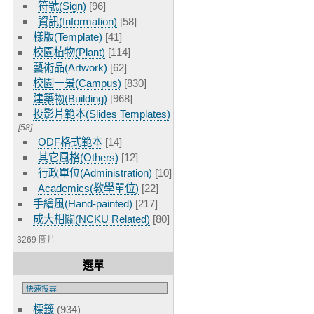
符號(Sign)
[96]
資訊(Information)
[58]
樣版(Template)
[41]
校園植物(Plant)
[114]
藝術品(Artwork)
[62]
校園一景(Campus)
[830]
建築物(Building)
[968]
投影片範本(Slides Templates)
[58]
ODF格式範本
[14]
其它風格(Others)
[12]
行政單位(Administration)
[10]
Academics(教學單位)
[22]
手繪風(Hand-painted)
[217]
成大相關(NCKU Related)
[80]
3269 圖片
選單
標籤
(934)