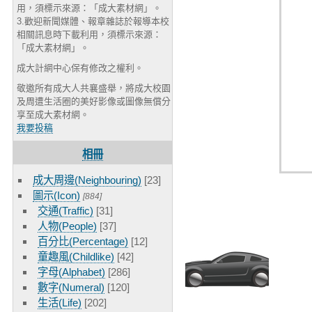
用，須標示來源：「成大素材網」。
3.歡迎新聞媒體、報章雜誌於報導本校
相關訊息時下載利用，須標示來源：
「成大素材網」。
成大計網中心保有修改之權利。
敬邀所有成大人共襄盛舉，將成大校園
及周遭生活圈的美好影像或圖像無償分
享至成大素材網。
我要投稿
相冊
成大周邊(Neighbouring)
[23]
圖示(Icon)
[884]
交通(Traffic)
[31]
人物(People)
[37]
百分比(Percentage)
[12]
童趣風(Childlike)
[42]
字母(Alphabet)
[286]
數字(Numeral)
[120]
生活(Life)
[202]