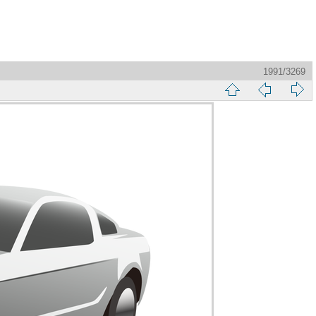
1991/3269
縮
前
下
略
頁
一
圖
頁