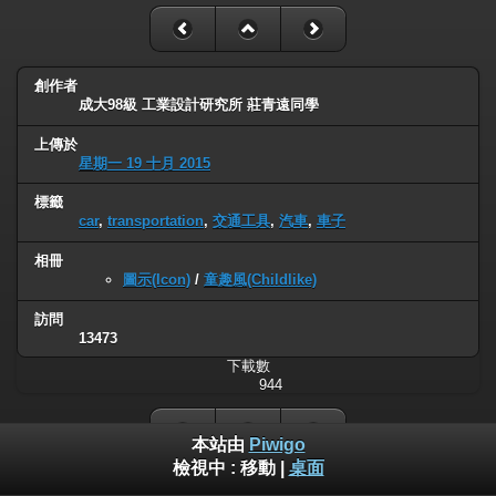
創作者
成大98級 工業設計研究所 莊青遠同學
上傳於
星期一 19 十月 2015
標籤
car
,
transportation
,
交通工具
,
汽車
,
車子
相冊
圖示(Icon)
/
童趣風(Childlike)
訪問
13473
下載數
944
本站由
Piwigo
檢視中 :
移動
|
桌面