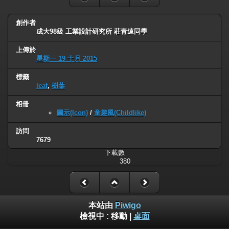
創作者
成大98級 工業設計研究所 莊青遠同學
上傳於
星期一 19 十月 2015
標籤
leaf
,
樹葉
相冊
圖示(Icon)
/
童趣風(Childlike)
訪問
7679
下載數
380
本站由
Piwigo
檢視中 :
移動
|
桌面