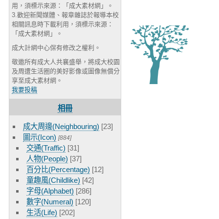
用，須標示來源：「成大素材網」。
3.歡迎新聞媒體、報章雜誌於報導本校
相關訊息時下載利用，須標示來源：
「成大素材網」。
成大計網中心保有修改之權利。
敬邀所有成大人共襄盛舉，將成大校園
及周遭生活圈的美好影像或圖像無償分
享至成大素材網。
我要投稿
相冊
成大周邊(Neighbouring)
[23]
圖示(Icon)
[884]
交通(Traffic)
[31]
人物(People)
[37]
百分比(Percentage)
[12]
童趣風(Childlike)
[42]
字母(Alphabet)
[286]
數字(Numeral)
[120]
生活(Life)
[202]