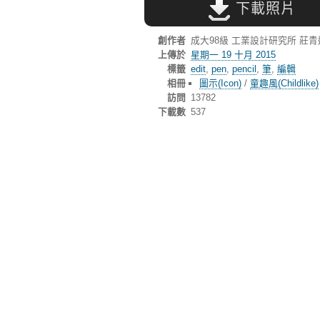
下載照片
創作者
成大98級 工業設計研究所 莊
上傳於
星期一 19 十月 2015
標籤
edit
,
pen
,
pencil
,
筆
,
編輯
相冊
圖示(Icon)
/
童趣風(Childlike)
訪問
13782
下載數
537