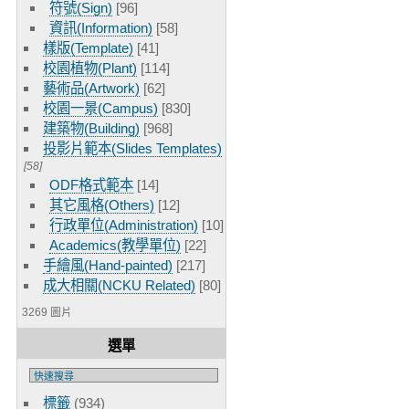
符號(Sign)
[96]
資訊(Information)
[58]
樣版(Template)
[41]
校園植物(Plant)
[114]
藝術品(Artwork)
[62]
校園一景(Campus)
[830]
建築物(Building)
[968]
投影片範本(Slides Templates)
[58]
ODF格式範本
[14]
其它風格(Others)
[12]
行政單位(Administration)
[10]
Academics(教學單位)
[22]
手繪風(Hand-painted)
[217]
成大相關(NCKU Related)
[80]
3269 圖片
選單
標籤
(934)