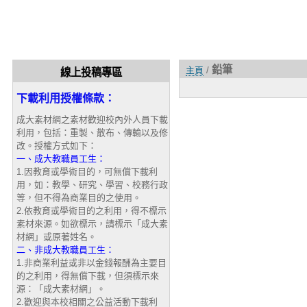
鉛筆
主頁
/
線上投稿專區
下載利用授權條款：
成大素材網之素材歡迎校內外人員下載
利用，包括：重製、散布、傳輸以及修
改。授權方式如下：
一、成大教職員工生：
1.因教育或學術目的，可無償下載利
用，如：教學、研究、學習、校務行政
等，但不得為商業目的之使用。
2.依教育或學術目的之利用，得不標示
素材來源。如欲標示，請標示「成大素
材網」或原著姓名。
二、非成大教職員工生：
1.非商業利益或非以金錢報酬為主要目
的之利用，得無償下載，但須標示來
源：「成大素材網」。
2.歡迎與本校相關之公益活動下載利