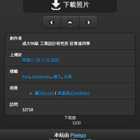
下載照片
創作者
成大98級 工業設計研究所 莊青遠同學
上傳於
星期一 19 十月 2015
標籤
fruit
,
tangerine
,
橘子
,
水果
相冊
圖示(Icon)
/
童趣風(Childlike)
訪問
12718
下載數
1100
本站由
Piwigo