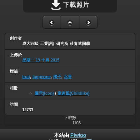
下載照片
創作者
成大98級 工業設計研究所 莊青遠同學
上傳於
星期一 19 十月 2015
標籤
fruit
,
tangerine
,
橘子
,
水果
相冊
圖示(Icon)
/
童趣風(Childlike)
訪問
12733
下載數
1103
本站由
Piwigo