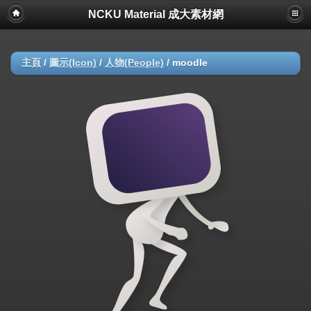
NCKU Material 成大素材網
主頁
/
圖示(Icon)
/
人物(People)
/
moodle