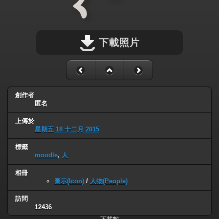
下載照片
創作者
匿名
上傳於
星期五 18 十二月 2015
標籤
moodle
,
人
相冊
圖示(Icon)
/
人物(People)
訪問
12436