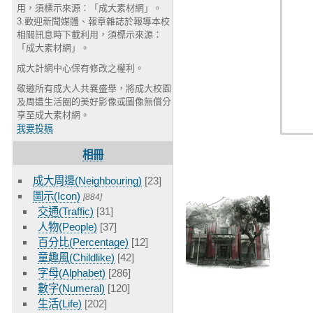
用，須標示來源：「成大素材網」。
3.歡迎新聞媒體、報章雜誌於報導本校
相關訊息時下載利用，須標示來源：
「成大素材網」。
成大計網中心保有修改之權利。
敬邀所有成大人共襄盛舉，將成大校園
及周遭生活圈的美好影像或圖像無償分
享至成大素材網。
我要投稿
相冊
成大周邊(Neighbouring)
[23]
圖示(Icon)
[884]
交通(Traffic)
[31]
人物(People)
[37]
百分比(Percentage)
[12]
童趣風(Childlike)
[42]
字母(Alphabet)
[286]
數字(Numeral)
[120]
生活(Life)
[202]