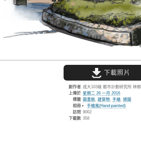
下載照片
創作者
成大103級 都市計劃研究所 林
上傳於
星期二 26 一月 2016
標籤
圖書館
,
建築物
,
手繪
,
總圖
相冊
手繪風(Hand-painted)
訪問
9002
下載數
358