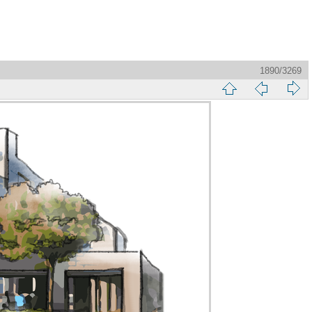
1890/3269
縮
前
下
略
頁
一
圖
頁