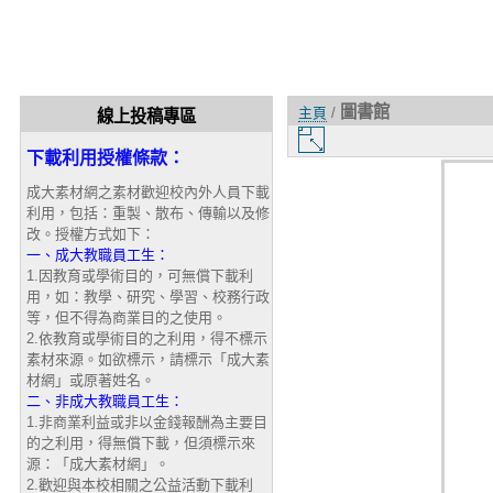
圖書館
主頁
/
線上投稿專區
圖
下載利用授權條款：
片
大
成大素材網之素材歡迎校內外人員下載
小
利用，包括：重製、散布、傳輸以及修
改。授權方式如下：
一、成大教職員工生：
1.因教育或學術目的，可無償下載利
用，如：教學、研究、學習、校務行政
等，但不得為商業目的之使用。
2.依教育或學術目的之利用，得不標示
素材來源。如欲標示，請標示「成大素
材網」或原著姓名。
二、非成大教職員工生：
1.非商業利益或非以金錢報酬為主要目
的之利用，得無償下載，但須標示來
源：「成大素材網」。
2.歡迎與本校相關之公益活動下載利