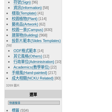
符號(Sign)
[96]
資訊(Information)
[58]
樣版(Template)
[41]
校園植物(Plant)
[114]
藝術品(Artwork)
[62]
校園一景(Campus)
[830]
建築物(Building)
[968]
投影片範本(Slides Templates)
[58]
ODF格式範本
[14]
其它風格(Others)
[12]
行政單位(Administration)
[10]
Academics(教學單位)
[22]
手繪風(Hand-painted)
[217]
成大相關(NCKU Related)
[80]
3269 圖片
選單
標籤
(934)