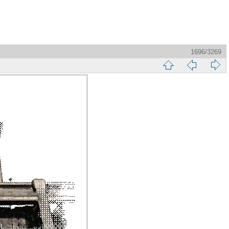
1696/3269
縮
前
下
略
頁
一
圖
頁