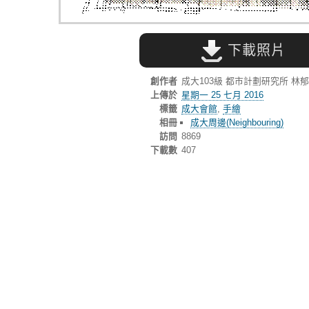
下載照片
創作者
成大103級 都市計劃研究所 林
上傳於
星期一 25 七月 2016
標籤
成大會館
,
手繪
相冊
成大周邊(Neighbouring)
訪問
8869
下載數
407