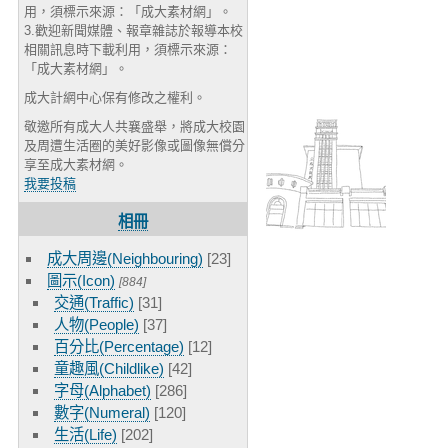
用，須標示來源：「成大素材網」。
3.歡迎新聞媒體、報章雜誌於報導本校
相關訊息時下載利用，須標示來源：
「成大素材網」。
成大計網中心保有修改之權利。
敬邀所有成大人共襄盛舉，將成大校園
及周遭生活圈的美好影像或圖像無償分
享至成大素材網。
我要投稿
相冊
成大周邊(Neighbouring)
[23]
圖示(Icon)
[884]
交通(Traffic)
[31]
人物(People)
[37]
百分比(Percentage)
[12]
童趣風(Childlike)
[42]
字母(Alphabet)
[286]
數字(Numeral)
[120]
生活(Life)
[202]