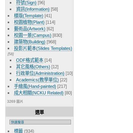
符號(Sign)
[96]
資訊(Information)
[58]
樣版(Template)
[41]
校園植物(Plant)
[114]
藝術品(Artwork)
[62]
校園一景(Campus)
[830]
建築物(Building)
[968]
投影片範本(Slides Templates)
[58]
ODF格式範本
[14]
其它風格(Others)
[12]
行政單位(Administration)
[10]
Academics(教學單位)
[22]
手繪風(Hand-painted)
[217]
成大相關(NCKU Related)
[80]
3269 圖片
選單
標籤
(934)