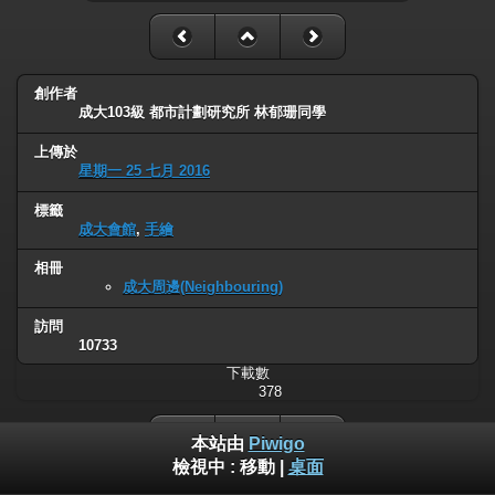
創作者
成大103級 都市計劃研究所 林郁珊同學
上傳於
星期一 25 七月 2016
標籤
成大會館
,
手繪
相冊
成大周邊(Neighbouring)
訪問
10733
下載數
378
本站由
Piwigo
檢視中 :
移動
|
桌面