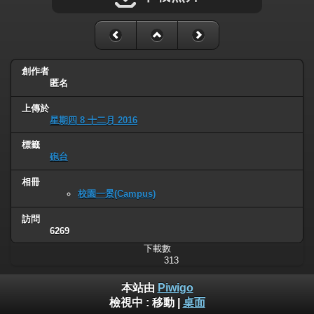
創作者
匿名
上傳於
星期四 8 十二月 2016
標籤
砲台
相冊
校園一景(Campus)
訪問
6269
下載數
313
本站由
Piwigo
檢視中 :
移動
|
桌面