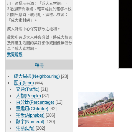
用，須標示來源：「成大素材網」。
3.歡迎新聞媒體、報章雜誌於報導本校
相關訊息時下載利用，須標示來源：
「成大素材網」。
成大計網中心保有修改之權利。
敬邀所有成大人共襄盛舉，將成大校園
及周遭生活圈的美好影像或圖像無償分
享至成大素材網。
我要投稿
相冊
成大周邊(Neighbouring)
[23]
圖示(Icon)
[884]
交通(Traffic)
[31]
人物(People)
[37]
百分比(Percentage)
[12]
童趣風(Childlike)
[42]
字母(Alphabet)
[286]
數字(Numeral)
[120]
生活(Life)
[202]