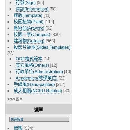
符號(Sign)
[96]
資訊(Information)
[58]
樣版(Template)
[41]
校園植物(Plant)
[114]
藝術品(Artwork)
[62]
校園一景(Campus)
[830]
建築物(Building)
[968]
投影片範本(Slides Templates)
[58]
ODF格式範本
[14]
其它風格(Others)
[12]
行政單位(Administration)
[10]
Academics(教學單位)
[22]
手繪風(Hand-painted)
[217]
成大相關(NCKU Related)
[80]
3269 圖片
選單
標籤
(934)