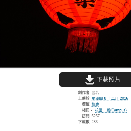
下載照片
創作者
匿名
上傳於
星期四 8 十二月 2016
標籤
校慶
相冊
校園一景(Campus)
訪問
5257
下載數
283