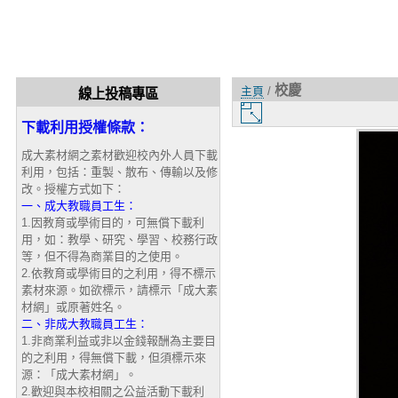
校慶
主頁
/
線上投稿專區
圖
下載利用授權條款：
片
大
成大素材網之素材歡迎校內外人員下載
小
利用，包括：重製、散布、傳輸以及修
改。授權方式如下：
一、成大教職員工生：
1.因教育或學術目的，可無償下載利
用，如：教學、研究、學習、校務行政
等，但不得為商業目的之使用。
2.依教育或學術目的之利用，得不標示
素材來源。如欲標示，請標示「成大素
材網」或原著姓名。
二、非成大教職員工生：
1.非商業利益或非以金錢報酬為主要目
的之利用，得無償下載，但須標示來
源：「成大素材網」。
2.歡迎與本校相關之公益活動下載利