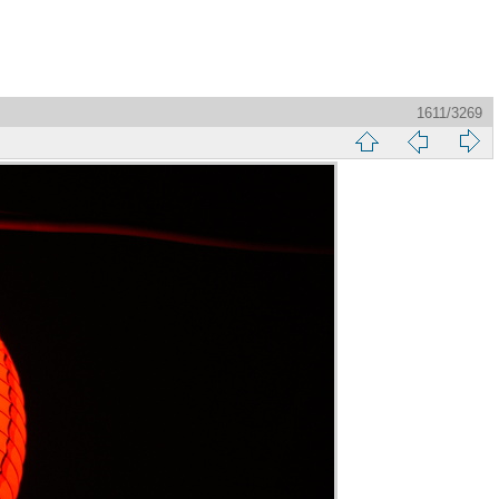
1611/3269
縮
前
下
略
頁
一
圖
頁