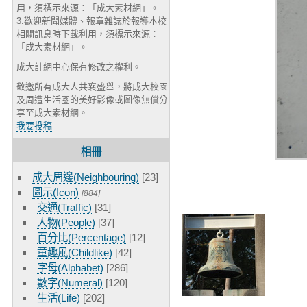
用，須標示來源：「成大素材網」。
3.歡迎新聞媒體、報章雜誌於報導本校
相關訊息時下載利用，須標示來源：
「成大素材網」。
成大計網中心保有修改之權利。
敬邀所有成大人共襄盛舉，將成大校園
及周遭生活圈的美好影像或圖像無償分
享至成大素材網。
我要投稿
相冊
成大周邊(Neighbouring)
[23]
圖示(Icon)
[884]
交通(Traffic)
[31]
人物(People)
[37]
百分比(Percentage)
[12]
童趣風(Childlike)
[42]
字母(Alphabet)
[286]
數字(Numeral)
[120]
生活(Life)
[202]