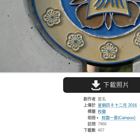
下載照片
創作者
匿名
上傳於
星期四 8 十二月 2016
標籤
校徽
相冊
校園一景(Campus)
訪問
7966
下載數
407