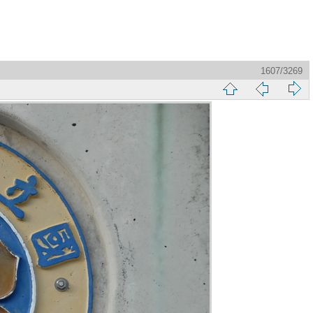
1607/3269
縮
前
下
略
頁
一
圖
頁