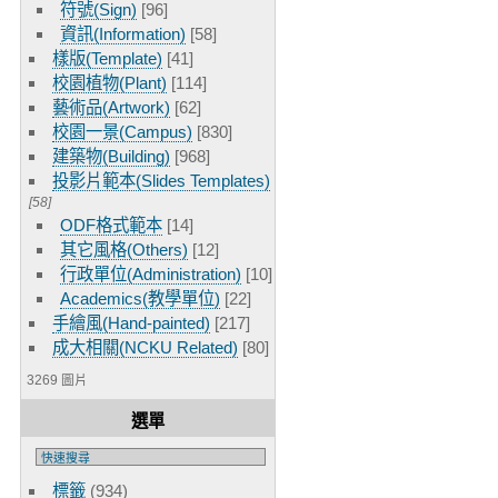
符號(Sign)
[96]
資訊(Information)
[58]
樣版(Template)
[41]
校園植物(Plant)
[114]
藝術品(Artwork)
[62]
校園一景(Campus)
[830]
建築物(Building)
[968]
投影片範本(Slides Templates)
[58]
ODF格式範本
[14]
其它風格(Others)
[12]
行政單位(Administration)
[10]
Academics(教學單位)
[22]
手繪風(Hand-painted)
[217]
成大相關(NCKU Related)
[80]
3269 圖片
選單
標籤
(934)