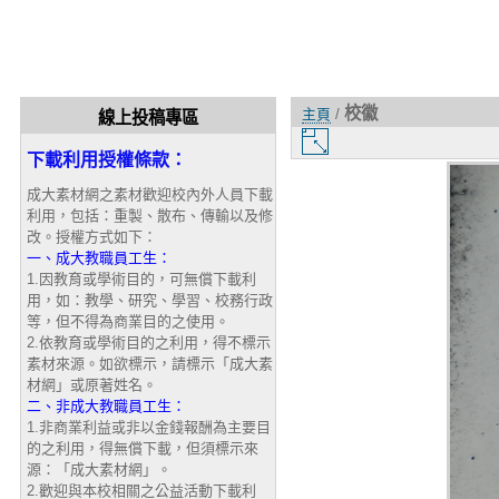
校徽
主頁
/
線上投稿專區
圖
下載利用授權條款：
片
大
成大素材網之素材歡迎校內外人員下載
小
利用，包括：重製、散布、傳輸以及修
改。授權方式如下：
一、成大教職員工生：
1.因教育或學術目的，可無償下載利
用，如：教學、研究、學習、校務行政
等，但不得為商業目的之使用。
2.依教育或學術目的之利用，得不標示
素材來源。如欲標示，請標示「成大素
材網」或原著姓名。
二、非成大教職員工生：
1.非商業利益或非以金錢報酬為主要目
的之利用，得無償下載，但須標示來
源：「成大素材網」。
2.歡迎與本校相關之公益活動下載利