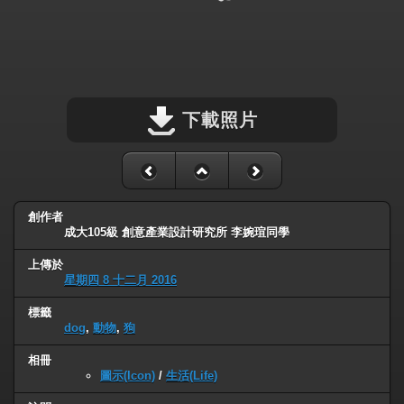
下載照片
創作者
成大105級 創意產業設計研究所 李婉瑄同學
上傳於
星期四 8 十二月 2016
標籤
dog
,
動物
,
狗
相冊
圖示(Icon)
/
生活(Life)