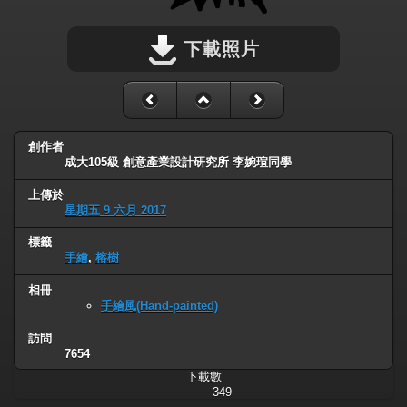
下載照片
創作者
成大105級 創意產業設計研究所 李婉瑄同學
上傳於
星期五 9 六月 2017
標籤
手繪
,
榕樹
相冊
手繪風(Hand-painted)
訪問
7654
下載數
349