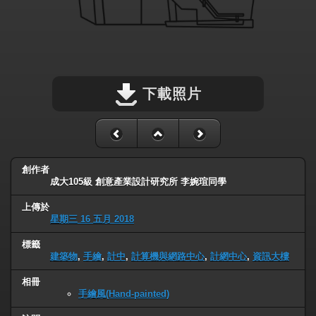
下載照片
創作者
成大105級 創意產業設計研究所 李婉瑄同學
上傳於
星期三 16 五月 2018
標籤
建築物
,
手繪
,
計中
,
計算機與網路中心
,
計網中心
,
資訊大樓
相冊
手繪風(Hand-painted)