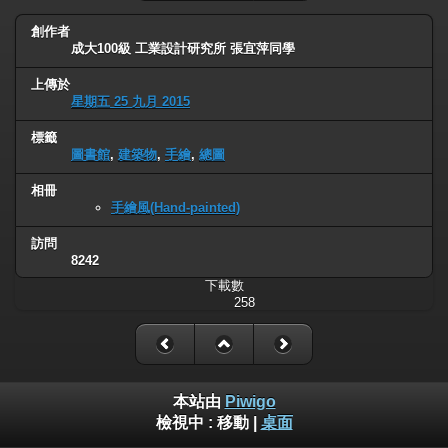
創作者
成大100級 工業設計研究所 張宜萍同學
上傳於
星期五 25 九月 2015
標籤
圖書館
,
建築物
,
手繪
,
總圖
相冊
手繪風(Hand-painted)
訪問
8242
下載數
258
本站由
Piwigo
檢視中 :
移動
|
桌面