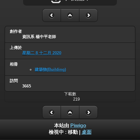
創作者
資訊系 楊中平老師
上傳於
星期二 8 十二月 2020
相冊
建築物(Building)
訪問
3665
下載數
219
本站由
Piwigo
檢視中 :
移動
|
桌面