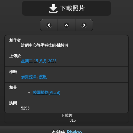
下載照片
創作者
計網中心教學科技組-陳怜吟
上傳於
星期二 15 八月 2023
標籤
光復校區
,
榕樹
相冊
校園植物(Plant)
訪問
5293
下載數
315
本站由
Piwigo